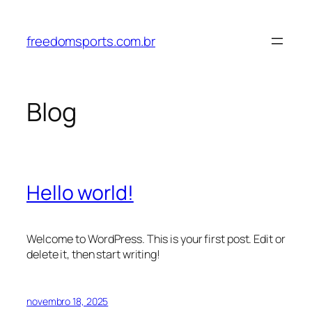
Pular
para
freedomsports.com.br
o
conteúdo
Blog
Hello world!
Welcome to WordPress. This is your first post. Edit or
delete it, then start writing!
novembro 18, 2025